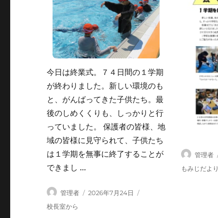
今日は終業式。７４日間の１学期
が終わりました。新しい環境のも
と、がんばってきた子供たち。最
後のしめくくりも、しっかりと行
っていました。 保護者の皆様、地
域の皆様に見守られて、子供たち
は１学期を無事に終了することが
投
管理者
稿
できまし …
カ
もみじだよ
者
テ
ゴ
投
投
管理者
2026年7月24日
リ
稿
稿
カ
校長室から
ー
者
日:
テ