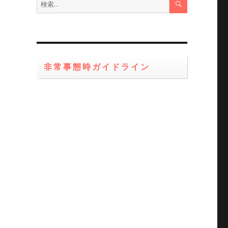
検
索
索:
非常事態時ガイドライン