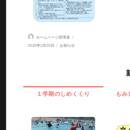
投
ホームページ管理者
稿
投
カ
2025年2月20日
お知らせ
者
稿
テ
日:
ゴ
リ
ー
１学期のしめくくり
もみ