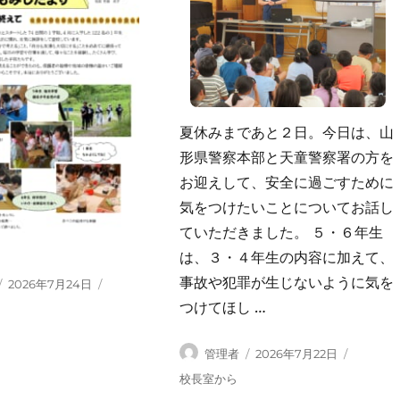
夏休みまであと２日。今日は、山
形県警察本部と天童警察署の方を
お迎えして、安全に過ごすために
気をつけたいことについてお話し
ていただきました。 ５・６年生
は、３・４年生の内容に加えて、
事故や犯罪が生じないように気を
投
2026年7月24日
稿
つけてほし …
り
日:
投
投
管理者
2026年7月22日
稿
稿
カ
校長室から
者
日:
テ