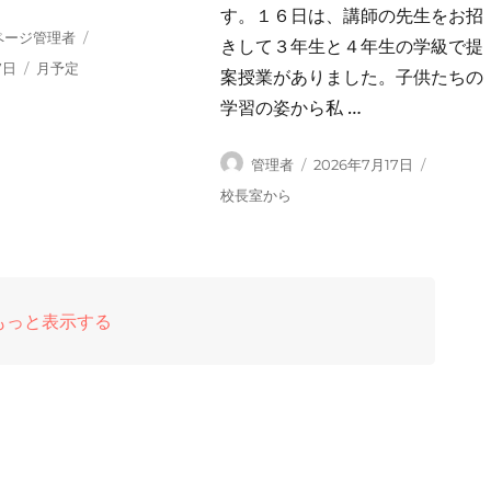
す。１６日は、講師の先生をお招
ページ管理者
きして３年生と４年生の学級で提
カ
7日
月予定
案授業がありました。子供たちの
テ
学習の姿から私 …
ゴ
リ
ー
投
投
管理者
2026年7月17日
稿
稿
カ
校長室から
者
日:
テ
ゴ
リ
ー
“新着順一覧” を
もっと表示する