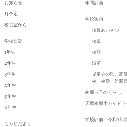
お知らせ
年間計画
月予定
学校案内
校長室から
校長あいさつ
学校日記
校章
1年生
校歌
2年生
沿革
3年生
児童会の歌、高
校 校歌、維新
4年生
南部っ子のくらし
5年生
天童南部小ガイドラ
6年生
学校評価 令和7年
もみじだより