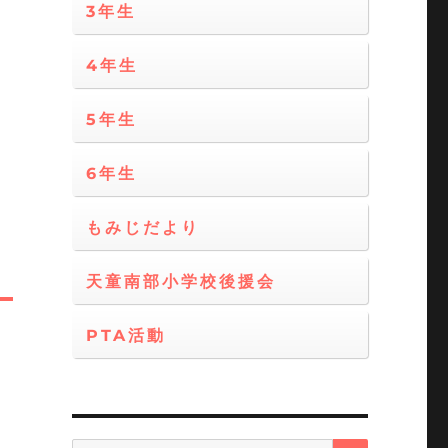
3年生
4年生
5年生
6年生
もみじだより
天童南部小学校後援会
PTA活動
検