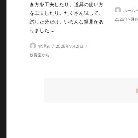
き方を工夫したり、道具の使い方
投
ホーム
を工夫したり。たくさん試して、
稿
投
2026年7月1
試した分だけ、いろんな発見があ
者
稿
りました …
日:
投
投
管理者
2026年7月21日
稿
稿
カ
校長室から
者
日:
テ
ゴ
リ
ー