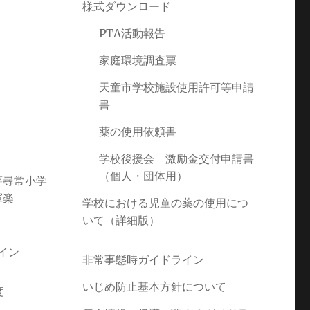
様式ダウンロード
PTA活動報告
家庭環境調査票
天童市学校施設使用許可等申請
書
薬の使用依頼書
学校後援会 激励金交付申請書
（個人・団体用）
等尋常小学
軍楽
学校における児童の薬の使用につ
いて（詳細版）
イン
非常事態時ガイドライン
いじめ防止基本方針について
度