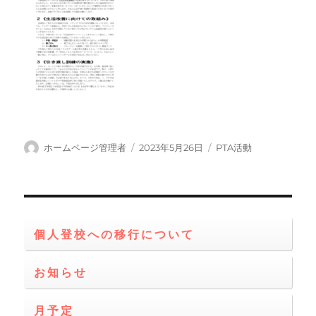
投
投
カ
ホームページ管理者
2023年5月26日
PTA活動
稿
稿
テ
者
日:
ゴ
リ
ー
個人登校への移行について
お知らせ
月予定