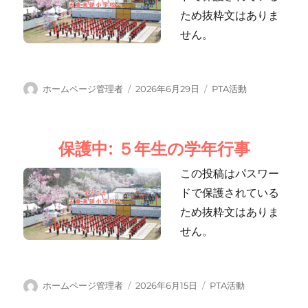
ため抜粋文はありま
せん。
投
投
カ
ホームページ管理者
2026年6月29日
PTA活動
稿
稿
テ
者
日:
ゴ
リ
保護中: ５年生の学年行事
ー
この投稿はパスワー
ドで保護されている
ため抜粋文はありま
せん。
投
投
カ
ホームページ管理者
2026年6月15日
PTA活動
稿
稿
テ