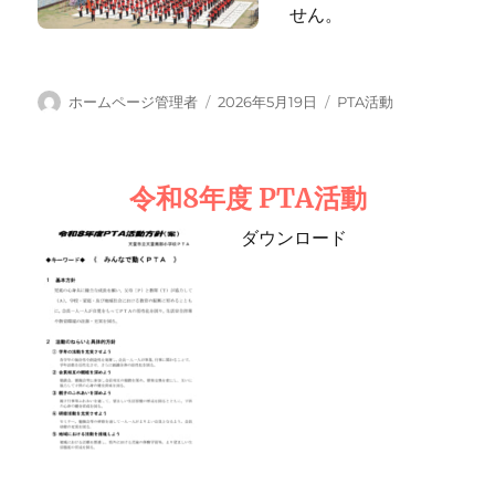
せん。
投
投
カ
ホームページ管理者
2026年5月19日
PTA活動
稿
稿
テ
者
日:
ゴ
リ
令和8年度 PTA活動
ー
ダウンロード