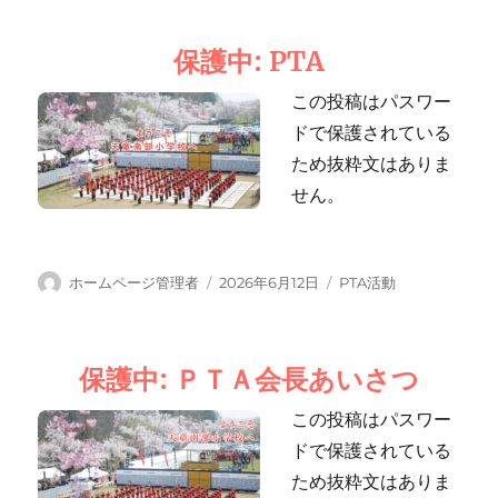
者
日:
ゴ
リ
保護中: PTA
ー
この投稿はパスワー
ドで保護されている
ため抜粋文はありま
せん。
投
投
カ
ホームページ管理者
2026年6月12日
PTA活動
稿
稿
テ
者
日:
ゴ
リ
保護中: ＰＴＡ会長あいさつ
ー
この投稿はパスワー
ドで保護されている
ため抜粋文はありま