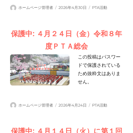
投
投
カ
ホームページ管理者
2026年4月30日
PTA活動
稿
稿
テ
者
日:
ゴ
リ
保護中: ４月２４日（金）令和８年
ー
度ＰＴＡ総会
この投稿はパスワー
ドで保護されている
ため抜粋文はありま
せん。
投
投
カ
ホームページ管理者
2026年4月24日
PTA活動
稿
稿
テ
者
日:
ゴ
リ
保護中: ４月１４日（火）に第１回
ー