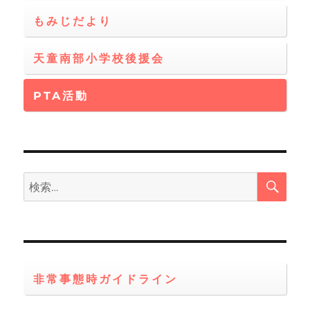
もみじだより
天童南部小学校後援会
PTA活動
検
検
索
索:
非常事態時ガイドライン