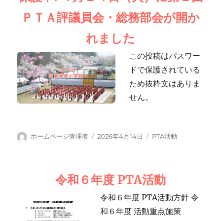
ＰＴＡ評議員会・総務部会が開か
れました
この投稿はパスワー
ドで保護されている
ため抜粋文はありま
せん。
投
投
カ
ホームページ管理者
2026年4月14日
PTA活動
稿
稿
テ
者
日:
ゴ
リ
令和６年度 PTA活動
ー
令和６年度 PTA活動方針 令
和６年度 活動重点施策