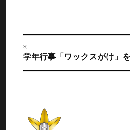
稿
稿
テ
者
日:
ゴ
リ
ー
投
次
稿
学年行事「ワックスがけ」
次
の
ナ
投
ビ
稿:
ゲ
ー
シ
ョ