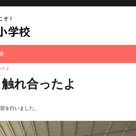
こそ！
定
ったよ
と触れ合ったよ
学習を行いました。