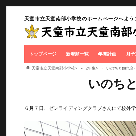
天童市立天童南部小学校のホームページへよう
トップページ
新着順一覧
年間計画
月予
天童市立天童南部小学校
>
2年生
>
いのちと触れ合
いのち
６月７日、ゼンライディングクラブさんにて校外