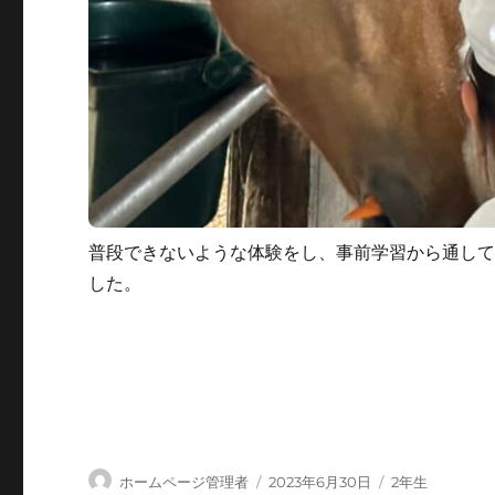
普段できないような体験をし、事前学習から通し
した。
投
投
カ
ホームページ管理者
2023年6月30日
2年生