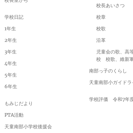
校長室から
校長あいさつ
学校日記
校章
1年生
校歌
2年生
沿革
3年生
児童会の歌、高
校 校歌、維新
4年生
南部っ子のくらし
5年生
天童南部小ガイドラ
6年生
学校評価 令和7年
もみじだより
PTA活動
天童南部小学校後援会