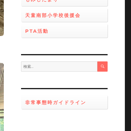
天童南部小学校後援会
PTA活動
う
検
検
索
索:
非常事態時ガイドライン