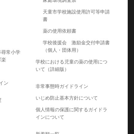
家庭環境調査票
天童市学校施設使用許可等申請
書
薬の使用依頼書
学校後援会 激励金交付申請書
（個人・団体用）
等尋常小学
軍楽
学校における児童の薬の使用につ
いて（詳細版）
イン
非常事態時ガイドライン
いじめ防止基本方針について
度
個人情報の保護に関するガイドラ
インについて