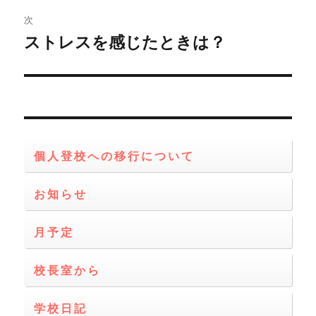
ビ
稿:
次
ゲ
ストレスを感じたときは？
次
の
ー
投
シ
稿:
ョ
個人登校への移行について
ン
お知らせ
月予定
校長室から
学校日記