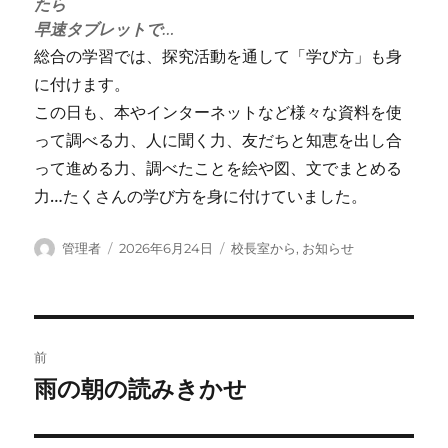
たら
早速タブレットで
…
総合の学習では、探究活動を通して「学び方」も身
に付けます。
この日も、本やインターネットなど様々な資料を使
って調べる力、人に聞く力、友だちと知恵を出し合
って進める力、調べたことを絵や図、文でまとめる
力…たくさんの学び方を身に付けていました。
投
投
カ
管理者
2026年6月24日
校長室から
,
お知らせ
稿
稿
テ
者
日:
ゴ
リ
ー
投
前
稿
雨の朝の読みきかせ
前
の
ナ
投