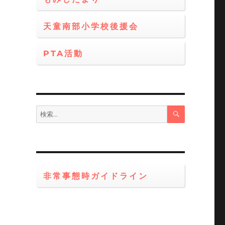
天童南部小学校後援会
PTA活動
検
検
索
索:
非常事態時ガイドライン