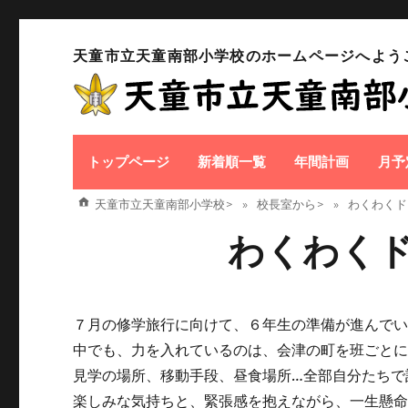
天童市立天童南部小学校のホームページへよう
トップページ
新着順一覧
年間計画
月予
天童市立天童南部小学校
>
校長室から
>
わくわくド
わくわく
７月の修学旅行に向けて、６年生の準備が進んで
中でも、力を入れているのは、会津の町を班ごと
見学の場所、移動手段、昼食場所…全部自分たちで
楽しみな気持ちと、緊張感を抱えながら、一生懸