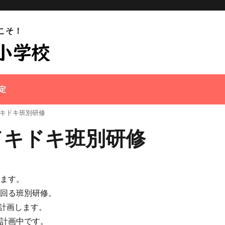
こそ！
定
キドキ班別研修
ドキドキ班別研修
います。
に回る班別研修。
計画します。
命計画中です。