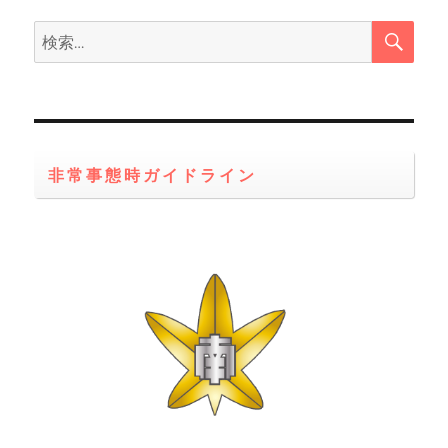
検
検
索
索:
非常事態時ガイドライン