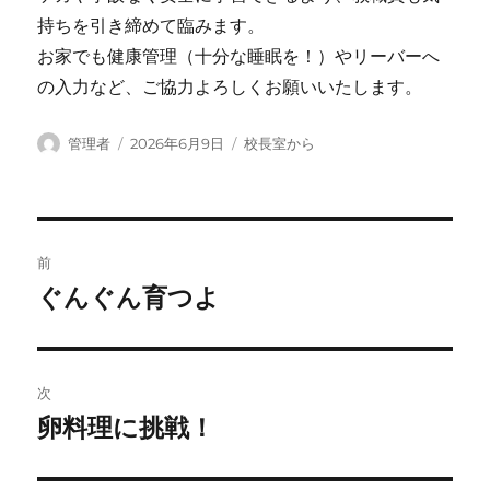
持ちを引き締めて臨みます。
お家でも健康管理（十分な睡眠を！）やリーバーへ
の入力など、ご協力よろしくお願いいたします。
投
投
カ
管理者
2026年6月9日
校長室から
稿
稿
テ
者
日:
ゴ
リ
ー
投
前
稿
ぐんぐん育つよ
前
の
ナ
投
ビ
稿:
次
ゲ
卵料理に挑戦！
次
の
ー
投