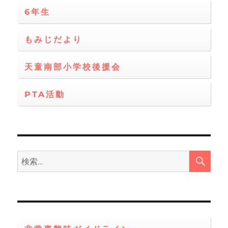
6年生
もみじだより
天童南部小学校後援会
PTA活動
検
検
索
索: