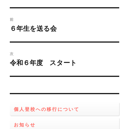
リ
ー
投
前
稿
６年生を送る会
前
の
ナ
投
ビ
稿:
次
ゲ
令和６年度 スタート
次
の
ー
投
シ
稿:
ョ
個人登校への移行について
ン
お知らせ