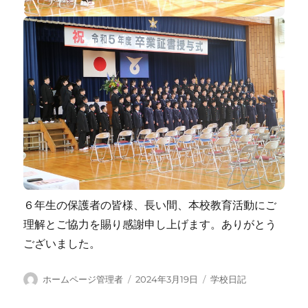
６年生の保護者の皆様、長い間、本校教育活動にご
理解とご協力を賜り感謝申し上げます。ありがとう
ございました。
投
投
カ
ホームページ管理者
2024年3月19日
学校日記
稿
稿
テ
者
日:
ゴ