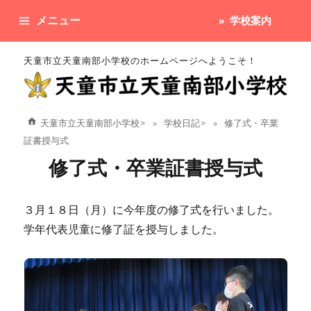
メニュー
学校案内
天童市立天童南部小学校のホームページへようこそ！
天童市立天童南部小学校
>
学校日記
>
修了式・卒業
証書授与式
修了式・卒業証書授与式
３月１８日（月）に今年度の修了式を行いました。
学年代表児童に修了証を授与しました。