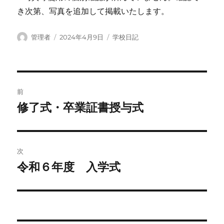
き次第、写真を追加して掲載いたします。
投
投
カ
管理者
2024年4月9日
学校日記
稿
稿
テ
者
日:
ゴ
リ
ー
投
前
稿
修了式・卒業証書授与式
前
の
ナ
投
ビ
稿:
次
ゲ
令和６年度 入学式
次
の
ー
投
シ
稿: