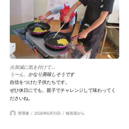
火加減に気を付けて…
うーん、
かなり美味しそうです
自信をつけた子供たちです。
ぜひ休日にでも、親子でチャレンジして味わってく
ださいね。
投
投
カ
管理者
2026年6月10日
校長室から
稿
稿
テ
者
日:
ゴ