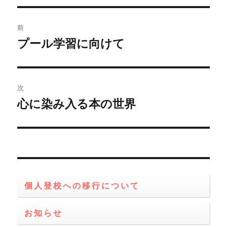
リ
ー
投
前
稿
プール学習に向けて
前
の
ナ
投
ビ
稿:
次
ゲ
心に染み入る本の世界
次
の
ー
投
シ
稿:
ョ
個人登校への移行について
ン
お知らせ