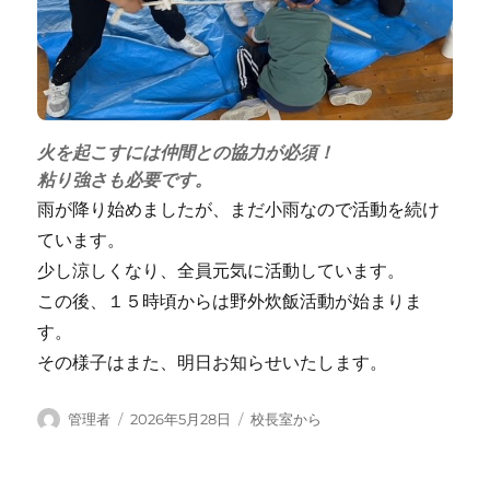
火を起こすには仲間との協力が必須！
粘り強さも必要です。
雨が降り始めましたが、まだ小雨なので活動を続け
ています。
少し涼しくなり、全員元気に活動しています。
この後、１５時頃からは野外炊飯活動が始まりま
す。
その様子はまた、明日お知らせいたします。
投
投
カ
管理者
2026年5月28日
校長室から
稿
稿
テ
者
日:
ゴ
リ