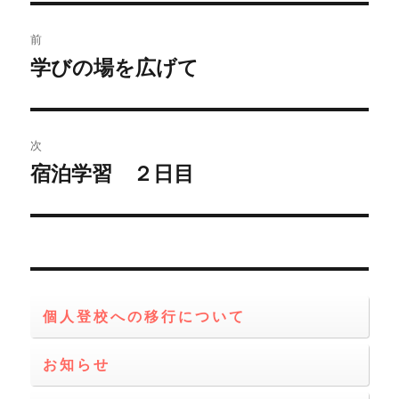
ー
投
前
稿
学びの場を広げて
前
の
ナ
投
ビ
稿:
次
ゲ
宿泊学習 ２日目
次
の
ー
投
シ
稿:
ョ
個人登校への移行について
ン
お知らせ