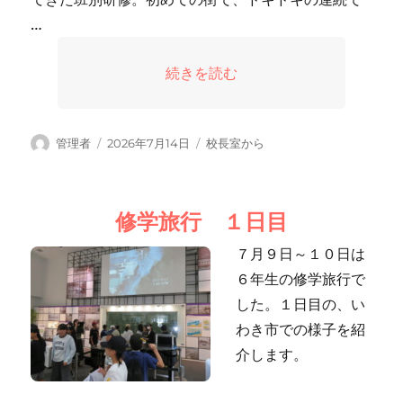
…
“修学旅行 ２日目” の
続きを読む
投
投
カ
管理者
2026年7月14日
校長室から
稿
稿
テ
者
日:
ゴ
リ
修学旅行 １日目
ー
７月９日～１０日は
６年生の修学旅行で
した。１日目の、い
わき市での様子を紹
介します。