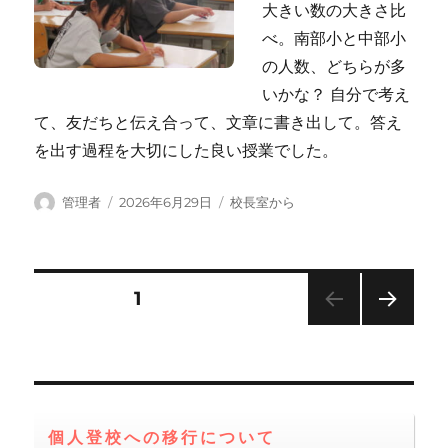
大きい数の大きさ比
べ。南部小と中部小
の人数、どちらが多
いかな？ 自分で考え
て、友だちと伝え合って、文章に書き出して。答え
を出す過程を大切にした良い授業でした。
投
投
カ
管理者
2026年6月29日
校長室から
稿
稿
テ
者
日:
ゴ
リ
ー
投
固定ページ
1
次の
稿
ペー
ジ
の
ペ
個人登校への移行について