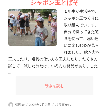
シャボン玉とばそ
ー
１年生が生活科で、
シャボン玉づくりに
取り組んでいます。
自分で持ってきた道
具を使って、思い思
いに楽しむ姿が見ら
れました。 吹き方を
工夫したり、道具の使い方を工夫したり。たくさん
試して、試した分だけ、いろんな発見がありました
…
“シャボン玉とばそ” の
続きを読む
投
投
カ
管理者
2026年7月21日
校長室から