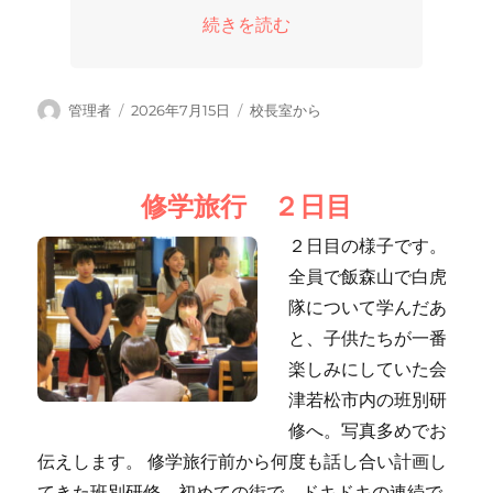
“お世話のたま物” の
続きを読む
投
投
カ
管理者
2026年7月15日
校長室から
稿
稿
テ
者
日:
ゴ
リ
修学旅行 ２日目
ー
２日目の様子です。
全員で飯森山で白虎
隊について学んだあ
と、子供たちが一番
楽しみにしていた会
津若松市内の班別研
修へ。写真多めでお
伝えします。 修学旅行前から何度も話し合い計画し
てきた班別研修。初めての街で、ドキドキの連続で