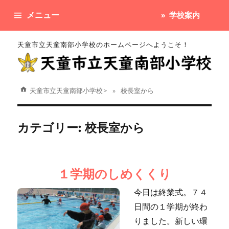
メニュー
学校案内
天童市立天童南部小学校のホームページへようこそ！
天童市立天童南部小学校
>
校長室から
カテゴリー:
校長室から
１学期のしめくくり
今日は終業式。７４
日間の１学期が終わ
りました。新しい環