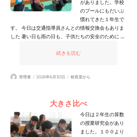
がありました。学校
のプールにもだいぶ
慣れてきた１年生で
す。 今日は交通指導員さんとの情報交換会もありま
した 暑い日も雨の日も、子供たちの安全のために …
“水と ともだち” の
続きを読む
投
投
カ
管理者
2026年6月30日
校長室から
稿
稿
テ
者
日:
ゴ
リ
大きさ比べ
ー
今日は２年生の算数
の授業研究会があり
ました。１００より