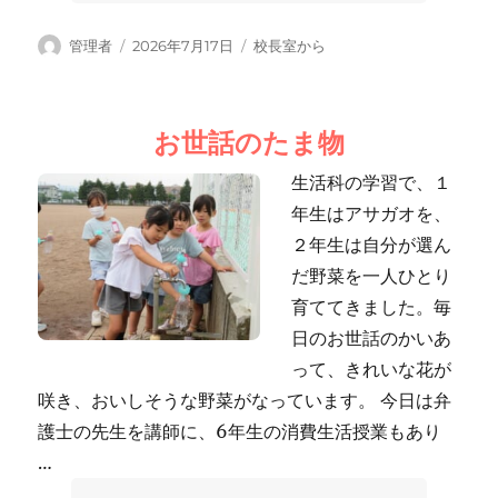
投
投
カ
管理者
2026年7月17日
校長室から
稿
稿
テ
者
日:
ゴ
リ
お世話のたま物
ー
生活科の学習で、１
年生はアサガオを、
２年生は自分が選ん
だ野菜を一人ひとり
育ててきました。毎
日のお世話のかいあ
って、きれいな花が
咲き、おいしそうな野菜がなっています。 今日は弁
護士の先生を講師に、6年生の消費生活授業もあり
…