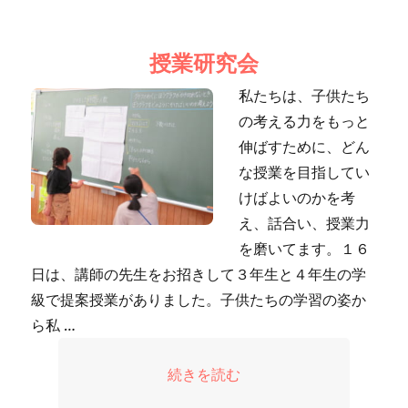
稿
稿
テ
者
日:
ゴ
リ
授業研究会
ー
私たちは、子供たち
の考える力をもっと
伸ばすために、どん
な授業を目指してい
けばよいのかを考
え、話合い、授業力
を磨いてます。１６
日は、講師の先生をお招きして３年生と４年生の学
級で提案授業がありました。子供たちの学習の姿か
ら私 …
“授業研究会” の
続きを読む