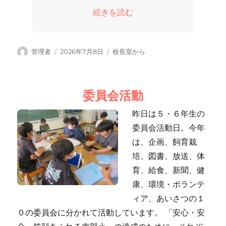
“身近な問題に目を向けて” の
続きを読む
投
投
カ
管理者
2026年7月8日
校長室から
稿
稿
テ
者
日:
ゴ
リ
委員会活動
ー
昨日は５・６年生の
委員会活動日。今年
は、企画、飼育栽
培、図書、放送、体
育、給食、新聞、健
康、環境・ボランテ
ィア、あいさつの１
０の委員会に分かれて活動しています。 「安心・安