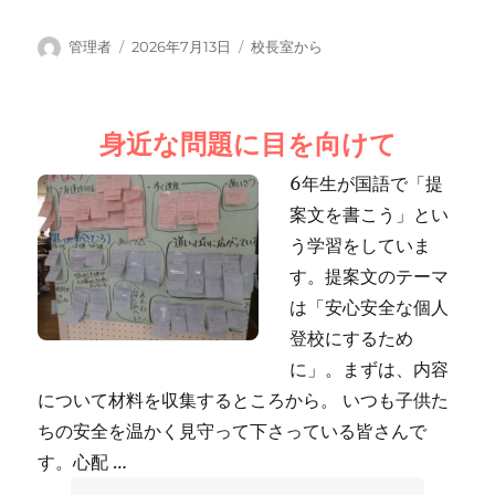
投
投
カ
管理者
2026年7月13日
校長室から
稿
稿
テ
者
日:
ゴ
リ
身近な問題に目を向けて
ー
6年生が国語で「提
案文を書こう」とい
う学習をしていま
す。提案文のテーマ
は「安心安全な個人
登校にするため
に」。まずは、内容
について材料を収集するところから。 いつも子供た
ちの安全を温かく見守って下さっている皆さんで
す。心配 …