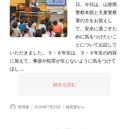
日。今日は、山形県
警察本部と天童警察
署の方をお迎えし
て、安全に過ごすた
めに気をつけたいこ
とについてお話して
いただきました。 ５・６年生は、３・４年生の内容
に加えて、事故や犯罪が生じないように気をつけて
ほし …
“安全・安心に過ごすために” の
続きを読む
投
投
カ
管理者
2026年7月22日
校長室から
稿
稿
テ
者
日:
ゴ
リ