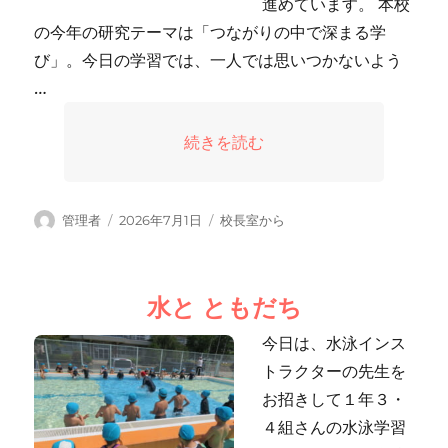
進めています。 本校
の今年の研究テーマは「つながりの中で深まる学
び」。今日の学習では、一人では思いつかないよう
…
“一緒に考える楽しさ” の
続きを読む
投
投
カ
管理者
2026年7月1日
校長室から
稿
稿
テ
者
日:
ゴ
リ
水と ともだち
ー
今日は、水泳インス
トラクターの先生を
お招きして１年３・
４組さんの水泳学習