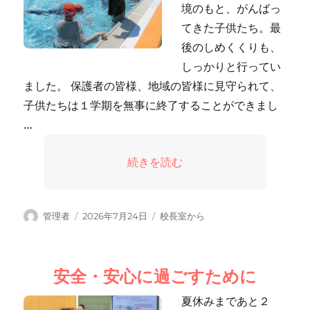
境のもと、がんばっ
てきた子供たち。最
後のしめくくりも、
しっかりと行ってい
ました。 保護者の皆様、地域の皆様に見守られて、
子供たちは１学期を無事に終了することができまし
…
“１学期のしめくくり” の
続きを読む
投
投
カ
管理者
2026年7月24日
校長室から
稿
稿
テ
者
日:
ゴ
リ
安全・安心に過ごすために
ー
夏休みまであと２