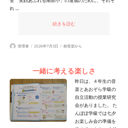
全 笑顔あふれる南部小」の達成のために、それぞ
れ …
“委員会活動” の
続きを読む
投
投
カ
管理者
2026年7月3日
校長室から
稿
稿
テ
者
日:
ゴ
リ
一緒に考える楽しさ
ー
昨日は、４年生の音
楽とあおぞら学級の
自立活動の授業研究
会がありました。 た
んぽぽ学級では七夕
お楽しみ会の準備を