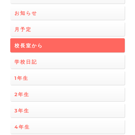
ー
お知らせ
ジ
月予定
送
校長室から
り
学校日記
1年生
2年生
3年生
4年生